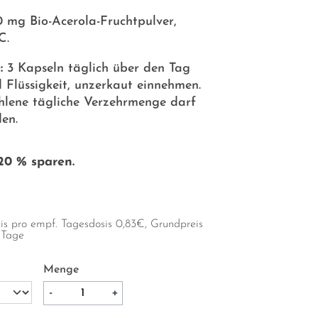
0 mg Bio-Acerola-Fruchtpulver,
C.
:
3 Kapseln täglich über den Tag
d Flüssigkeit, unzerkaut einnehmen.
lene tägliche Verzehrmenge darf
den.
20 % sparen.
eis
pro empf. Tagesdosis
0,83
€, Grundpreis
5 Tage
Menge