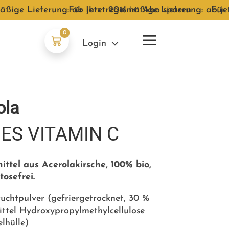
äßige Lieferung: ab jetzt 20% im Abo sparen
Für Ihre regelmäßige Lieferung: ab j
●
Für 
0
Login
ola
ES VITAMIN C
tel aus Acerolakirsche, 100% bio,
osefrei.
uchtpulver (gefriergetrocknet, 30 %
ttel Hydroxypropylmethylcellulose
lhülle)