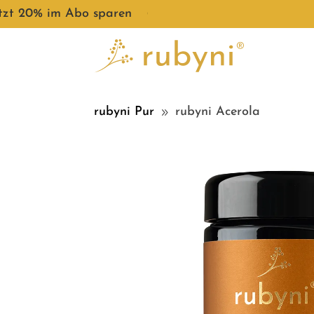
etzt 20% im Abo sparen
●
rubyni Pur
rubyni Acerola
9