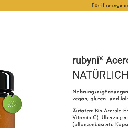
Für Ihre regelm
®
rubyni
Acer
NATÜRLICH
Nahrungsergänzungsmit
vegan, gluten- und lakt
Zutaten:
Bio-Acerola-Fr
Vitamin C), Überzugsmi
(pflanzenbasierte Kapse