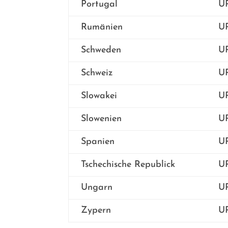
Portugal
UP
Rumänien
UP
Schweden
UP
Schweiz
UP
Slowakei
UP
Slowenien
UP
Spanien
UP
Tschechische Republick
UP
Ungarn
UP
Zypern
UP