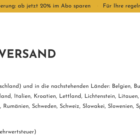
ferung: ab jetzt 20% im Abo sparen
●
Für Ihre regel
VERSAND
tschland)
und in die nachstehenden Länder
:
Belgien, B
land, Italien, Kroatien, Lettland, Lichtenstein, Litau
, Rumänien, Schweden, Schweiz, Slowakei, Slowenien, S
Mehrwertsteuer)