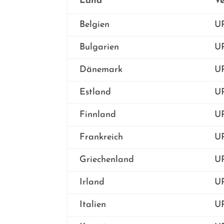
Land
V
Belgien
UP
Bulgarien
UP
Dänemark
UP
Estland
UP
Finnland
UP
Frankreich
UP
Griechenland
UP
Irland
UP
Italien
UP