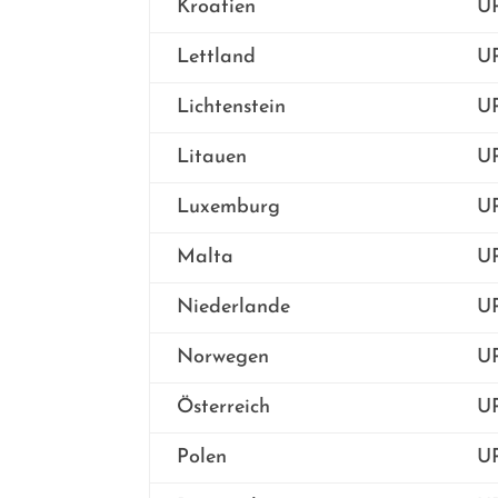
Kroatien
UP
Lettland
UP
Lichtenstein
UP
Litauen
UP
Luxemburg
UP
Malta
UP
Niederlande
UP
Norwegen
UP
Österreich
UP
Polen
UP