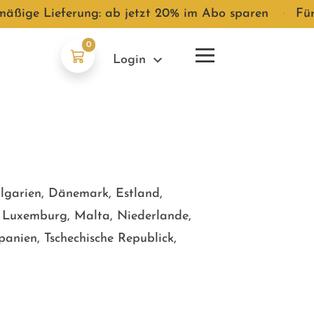
mäßige Lieferung: ab jetzt 20% im Abo sparen
●
Für
0
Login
ulgarien, Dänemark, Estland,
en, Luxemburg, Malta, Niederlande,
panien, Tschechische Republick,