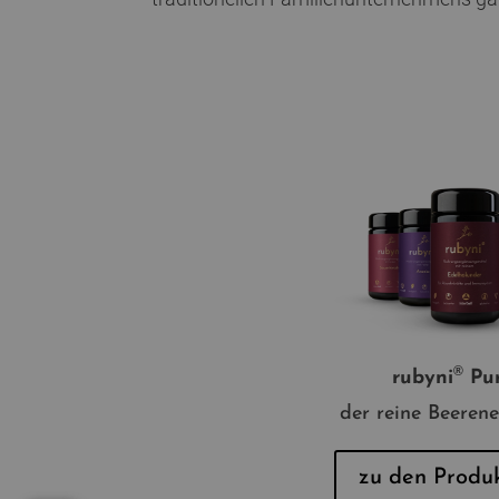
®
rubyni
Pu
der reine Beerene
zu den Produ