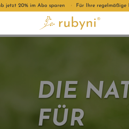
m Abo sparen
●
Für Ihre regelmäßige Lieferung: ab 
DIE NA
FÜR