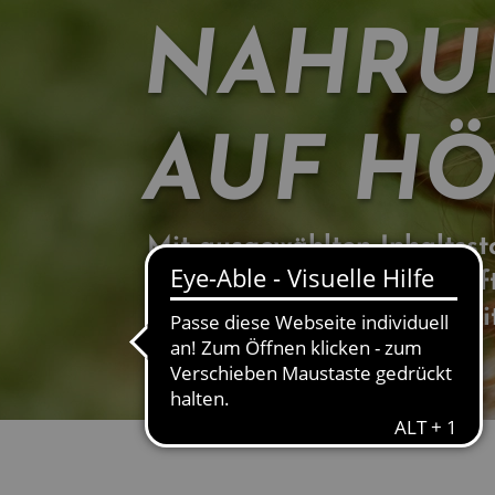
NAHRU
AUF HÖ
Mit ausgewählten Inhaltssto
auf Grundlage wissenschaft
und nach den besten Qualit