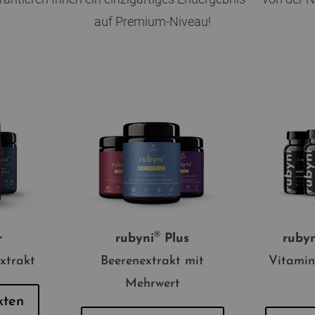
auf Premium-Niveau!
®
r
rubyni
Plus
rubyn
xtrakt
Beerenextrakt mit
Vitamin
Mehrwert
kten