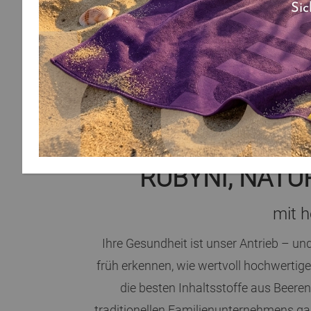
Mehr erfahren
Sic
RUBYNI, NAT
mit h
Ihre Gesundheit ist unser Antrieb – und
früh erkennen, wie wertvoll hochwertige
die besten Inhaltsstoffe aus Beer
traditionellen Familienunternehmens ga