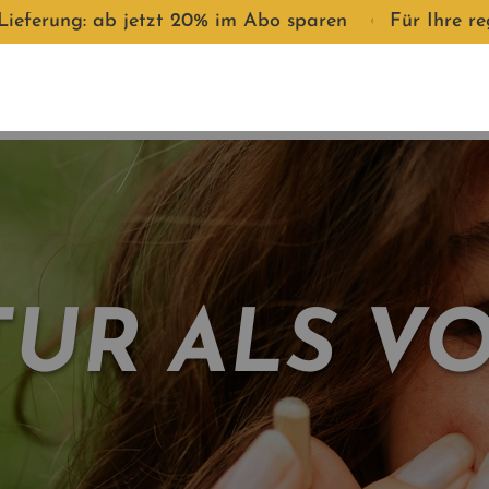
jetzt 20% im Abo sparen
●
Für Ihre regelmäßige Lief
TUR ALS VO