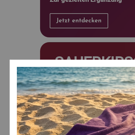
Jetzt entdecken
SAUERKIR
Von Ausdauersportlern geschä
®
rubyni
Sauerkirsche
Aus 100% unseres
Vollspektrum-Extrakts.