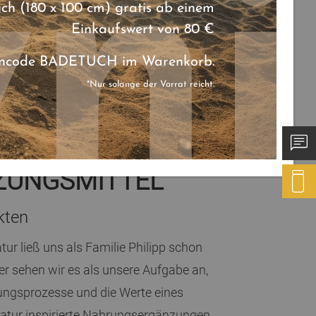
uch (180 x 100 cm) gratis ab einem
Einkaufswert von 80 €
eincode BADETUCH im Warenkorb.
*Nur solange der Vorrat reicht.
ZUNGSMITTEL
kten
tur ließ uns als Familie Philipp schon
er sehen wir es als unsere Aufgabe an,
tungsprozesse und die Werte eines
Natur inspirierte Nahrungsergänzungen