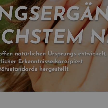
NGSERGÄ
CHSTEM N
ffen natürlichen Ursprungs entwickelt,
licher Erkenntnisse konzipiert
ätsstandards hergestellt.