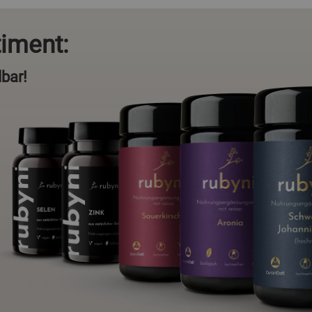
iment:
lbar!