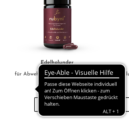
Edelholunder
für Abwehrkräfte und Immunsystem
vegan, gl
zum Produkt