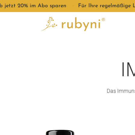
jetzt 20% im Abo sparen
●
Für Ihre regelmäßige Lie
I
Das Immunsy