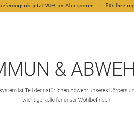
ferung: ab jetzt 20% im Abo sparen
●
Für Ihre rege
MMUN & ABWE
stem ist Teil der natürlichen Abwehr unseres Körpers und
wichtige Rolle für unser Wohlbefinden.