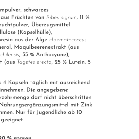
mpulver, schwarzes
(aus Früchten von
Ribes nigrum
, 11 %
ruchtpulver, Überzugsmittel
ulose (Kapselhülle),
oresin aus der Alge
Haematococcus
herol, Maquibeerenextrakt (aus
 chilensis
, 35 % Anthocyane),
t (aus
Tagetes erecta
, 25 % Lutein, 5
:
4 Kapseln täglich mit ausreichend
 einnehmen. Die angegebene
rzehrmenge darf nicht überschritten
 Nahrungsergänzungsmittel mit Zink
hmen. Nur für Jugendliche ab 10
geeignet.
20 % sparen.