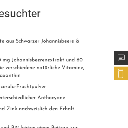
gesuchter
e aus Schwarzer Johannisbeere &
60 mg Johannisbeerenextrakt und 60
 verschiedene natürliche Vitamine,
taxanthin
cerola-Fruchtpulver
unterschiedlicher Anthocyane
nd Zink nachweislich den Erhalt
und B12 leisten einen Beitrag zur