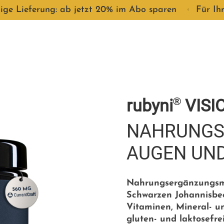
ige Lieferung: ab jetzt 20% im Abo sparen
●
Für Ih
®
rubyni
VISI
NAHRUNGS
AUGEN UN
Nahrungsergänzungsmi
Schwarzen Johannisbee
Vitaminen, Mineral- u
gluten- und laktosefrei