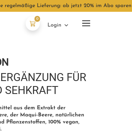
re regelmäßige Lieferung: ab jetzt 20% im Abo sparen
0
Login
ON
ERGÄNZUNG FÜR
D SEHKRAFT
ttel aus dem Extrakt der
re, der Maqui-Beere, natürlichen
nd Pflanzenstoffen, 100% vegan,
.