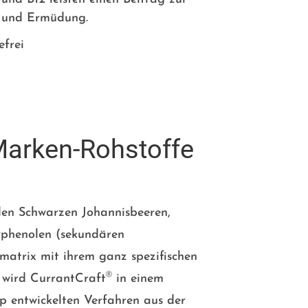
t und Ermüdung.
efrei
Marken-Rohstoffe
 den Schwarzen Johannisbeeren,
lyphenolen (sekundären
tmatrix mit ihrem ganz spezifischen
®
, wird CurrantCraft
in einem
pp entwickelten Verfahren aus der