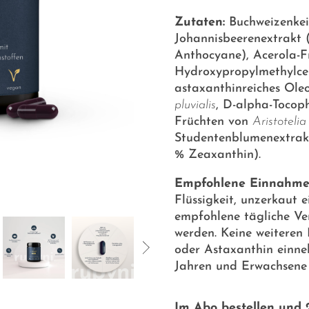
Zutaten:
Buchweizenkei
Johannisbeerenextrakt 
Anthocyane), Acerola-F
Hydroxypropylmethylcell
astaxanthinreiches Ole
pluvialis
, D-alpha-Tocop
Früchten von
Aristotelia
Studentenblumenextrak
% Zeaxanthin).
Empfohlene Einnahme
Flüssigkeit, unzerkaut
empfohlene tägliche Ve
werden. Keine weiteren
oder Astaxanthin einne
Jahren und Erwachsene 
Im Abo bestellen und 