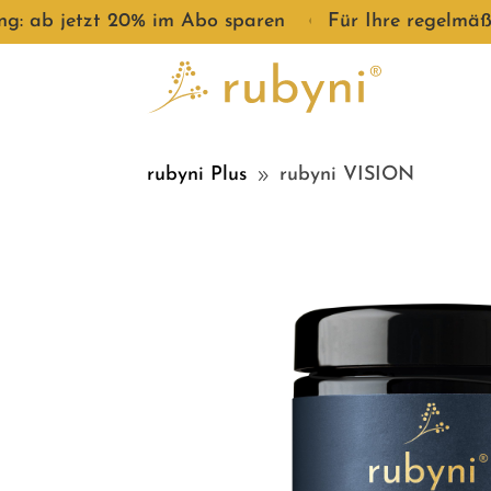
ng: ab jetzt 20% im Abo sparen
●
Für Ihre regelmäß
rubyni Plus
rubyni VISION
9