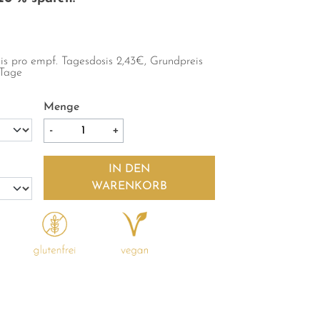
eis
pro empf. Tagesdosis
2,43
€, Grundpreis
 Tage
Menge
IN DEN
WARENKORB