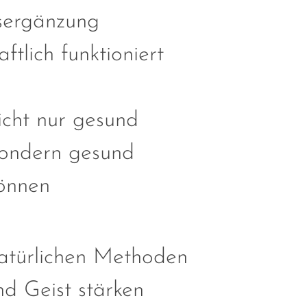
ergänzung
ftlich funktioniert
icht nur gesund
sondern gesund
können
atürlichen Methoden
d Geist stärken