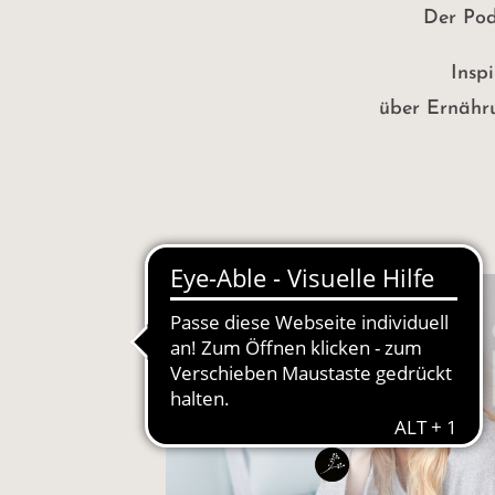
Der Podc
Insp
über Ernähru