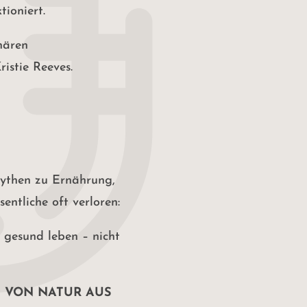
tioniert.
nären
istie Reeves.
Mythen zu Ernährung,
ntliche oft verloren:
 gesund leben – nicht
t
VON NATUR AUS