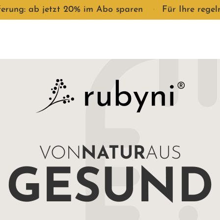
ferung: ab jetzt 20% im Abo sparen
●
Für Ihre rege
VON
NATUR
AUS
GESUND