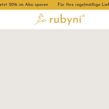
jetzt 20% im Abo sparen
●
Für Ihre regelmäßige Lie