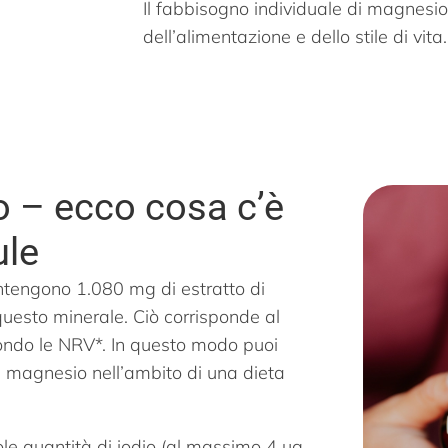
Il fabbisogno individuale di magnesi
dell’alimentazione e dello stile di vita.
 – ecco cosa c’è
ule
tengono 1.080 mg di estratto di
uesto minerale. Ciò corrisponde al
ondo le NRV*. In questo modo puoi
di magnesio nell’ambito di una dieta
ole quantità di iodio (al massimo 4 µg