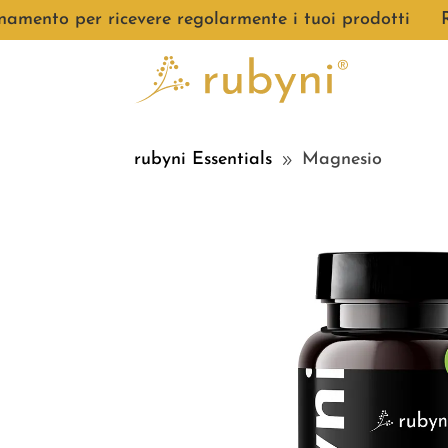
to per ricevere regolarmente i tuoi prodotti
●
Rispa
rubyni Essentials
Magnesio
9