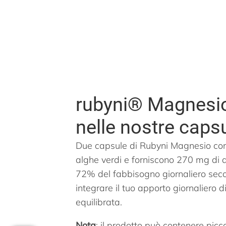
rubyni® Magnesio
nelle nostre caps
Due capsule di Rubyni Magnesio con
alghe verdi
e forniscono 270 mg di q
72% del fabbisogno giornaliero sec
integrare il tuo apporto giornaliero 
equilibrata.
Nota
: il prodotto può contenere picc