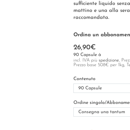
sufficiente liquido sen
mattino e una alla sera
raccomandata.
Ordina un abbonamento
26,90€
90 Capsule à
incl. IVA più
spedizione
, Pre
Prezzo base
508
€
per 1kg
, 
Contenuto
Ordine singolo/Abboname