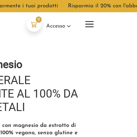
nte i tuoi prodotti
●
Risparmia il 20% con l'abboname
0
Accesso
esio
NERALE
TE AL 100% DA
ETALI
 con magnesio da estratto di
 100% vegano, senza glutine e