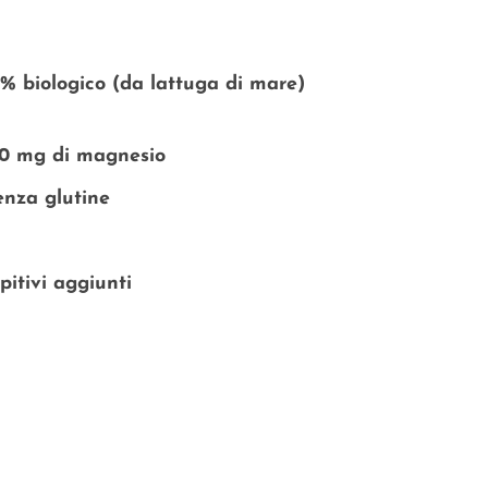
0% biologico (da lattuga di mare)
70 mg di magnesio
enza glutine
itivi aggiunti