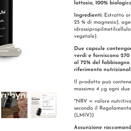
lattosio, 100% biologico
Ingredienti:
Estratto or
25 % di magnesio), agen
idrossipropilmetilcellul
vegetale).
Due capsule contengon
verdi e forniscono 270
al 72% del fabbisogno 
riferimento nutrizional
Il prodotto può contene
massimo 4 μg ogni due 
*NRV = valore nutritivo 
secondo il Regolamento 
(LMIV))
Assunzione raccomand