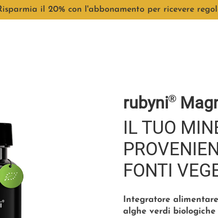
rmia il 20% con l'abbonamento per ricevere regolarme
®
rubyni
Magn
IL TUO MI
PROVENIEN
FONTI VEG
Integratore alimentare
alghe verdi biologiche