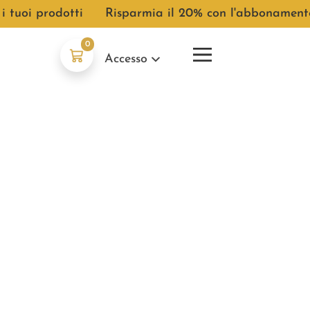
uoi prodotti
●
Risparmia il 20% con l'abbonamento pe
0
Accesso