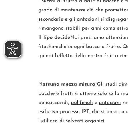
I succhi di frutta a base di bacche e 
grado di mantenere ciò che prometton
secondarie
e gli
antociani
si disgrega
rimangono stabili per anni come estra
Il tipo decide
Noi prestiamo attenzione
fitochimiche in ogni bacca o frutto. Q
quindi l’effetto della nostra frutta ri
N
essuna mezza misura
Gli studi dimo
bacche e frutti si ottiene solo se la ma
polisaccaridi,
polifenoli
e
antociani
ri
esclusivo processo IPT, che si basa s
l’utilizzo di solventi organici.