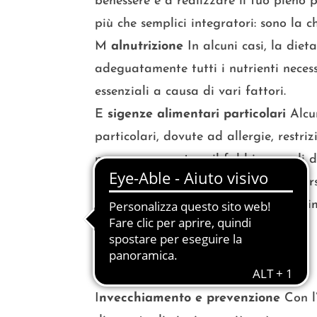
benessere e a realizzare il tuo pieno p
più che semplici integratori: sono la 
M
alnutrizione
In alcuni casi, la die
adeguatamente tutti i nutrienti necess
essenziali a causa di vari fattori.
E
sigenze alimentari particolari
Alcu
particolari, dovute ad allergie, restri
possono aumentare il fabbisogno di de
Prestazioni sportive
Gli atleti e le p
maggior bisogno di nutrienti per ottim
sforzo.
I
nvecchiamento e prevenzione
Con l’