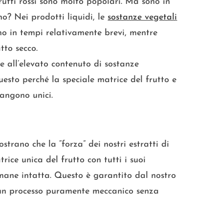
frutti rossi sono molto popolari. Ma sono in
o? Nei prodotti liquidi, le
sostanze vegetali
no in tempi relativamente brevi, mentre
tto secco.
 all’elevato contenuto di sostanze
uesto perché la speciale matrice del frutto e
mangono unici.
strano che la “forza” dei nostri estratti di
trice unica del frutto con tutti i suoi
mane intatta. Questo è garantito dal nostro
u un processo puramente meccanico senza