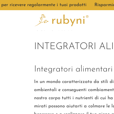
 ricevere regolarmente i tuoi prodotti
●
Risparmia il
zurück zur Übersicht
INTEGRATORI AL
Integratori alimentari
In un mondo caratterizzato da stili di v
ambientali e conseguenti cambiamenti 
nostro corpo tutti i nutrienti di cui h
mirati possono aiutarti a colmare le 